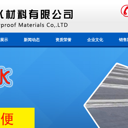
展示
新闻动态
资质荣誉
企业文化
销售