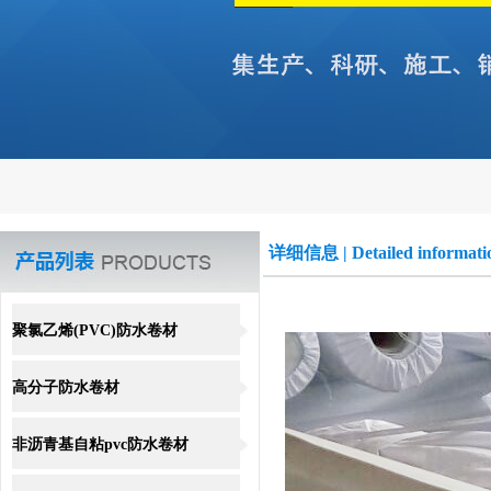
详细信息 | Detailed informati
聚氯乙烯(PVC)防水卷材
高分子防水卷材
非沥青基自粘pvc防水卷材