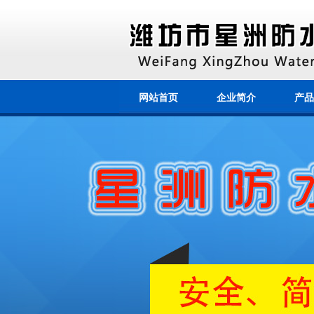
网站首页
企业简介
产品